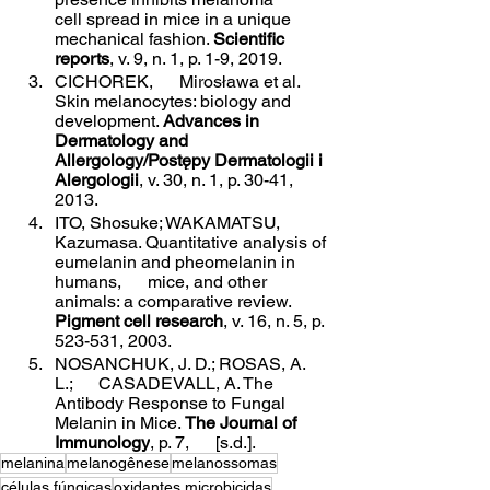
cell spread in mice in a unique 
mechanical fashion. 
Scientific 
reports
, v. 9, n. 1, p. 1-9, 2019.
CICHOREK,      Mirosława et al. 
Skin melanocytes: biology and 
development. 
Advances in 
Dermatology and      
Allergology/Postępy Dermatologii i 
Alergologii
, v. 30, n. 1, p. 30-41,      
2013.
ITO, Shosuke; WAKAMATSU,      
Kazumasa. Quantitative analysis of 
eumelanin and pheomelanin in 
humans,      mice, and other 
animals: a comparative review. 
Pigment cell research
, v. 16, n. 5, p. 
523-531, 2003.
NOSANCHUK, J. D.; ROSAS, A. 
L.;      CASADEVALL, A. The 
Antibody Response to Fungal 
Melanin in Mice. 
The Journal of 
Immunology
, p. 7,      [s.d.].
melanina
melanogênese
melanossomas
células fúngicas
oxidantes microbicidas