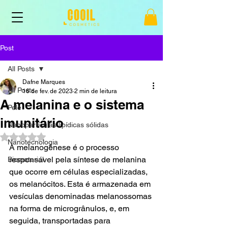
Post
All Posts
Dafne Marques
All Posts
16 de fev. de 2023
2 min de leitura
A melanina e o sistema
Pele
imunitário
Nanopartículas lipídicas sólidas
Avaliado com NaN de 5 estrelas.
Nanotecnologia
A melanogênese é o processo 
responsável pela síntese de melanina 
Biomaterial
que ocorre em células especializadas, 
os melanócitos. Esta é armazenada em 
vesículas denominadas melanossomas 
na forma de microgrânulos, e, em 
seguida, transportadas para 