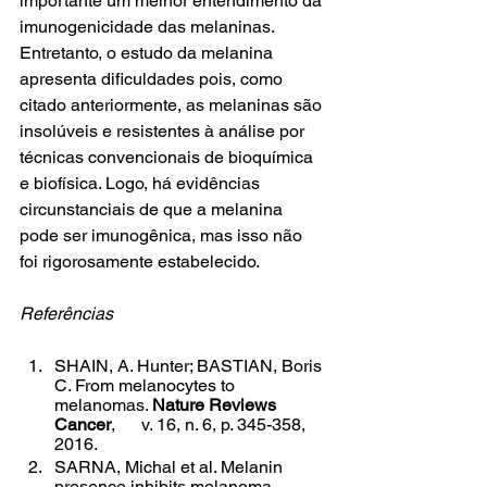
importante um melhor entendimento da 
imunogenicidade das melaninas. 
Entretanto, o estudo da melanina 
apresenta dificuldades pois, como 
citado anteriormente, as melaninas são 
insolúveis e resistentes à análise por 
técnicas convencionais de bioquímica 
e biofísica. Logo, há evidências 
circunstanciais de que a melanina 
pode ser imunogênica, mas isso não 
foi rigorosamente estabelecido. 
Referências
SHAIN, A. Hunter; BASTIAN, Boris 
C. From melanocytes to      
melanomas. 
Nature Reviews 
Cancer
,      v. 16, n. 6, p. 345-358, 
2016.
SARNA, Michal et al. Melanin 
presence inhibits melanoma      